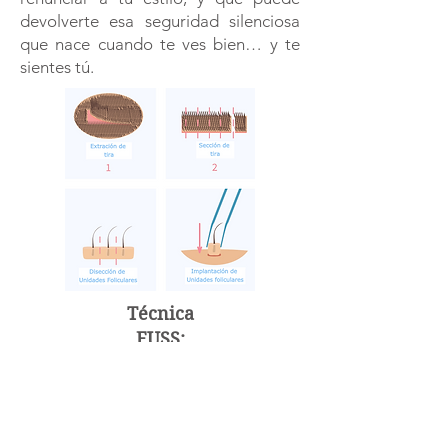
devolverte esa seguridad silenciosa
que nace cuando te ves bien… y te
sientes tú.
Técnica
FUSS:
un
cambio
profund
o sin